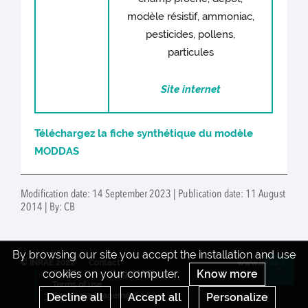
modèle résistif, ammoniac,
pesticides, pollens,
particules
Site internet
Téléchargez la fiche synthétique du modèle
MODDAS
Modification date: 14 September 2023 | Publication date: 11 August
2014 | By: CB
By browsing our site you accept the installation and use
© INRAE 2022
Contact
www.inrae.fr
cookies on your computer.
Know more
Credits
Legal Notices
Re
Terms of use
Decline all
Accept all
Personalize
Cookies management